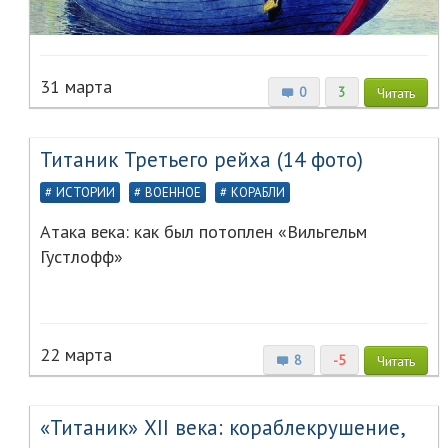
31 марта
0
3
Читать
Титаник Третьего рейха (14 фото)
ИСТОРИИ
ВОЕННОЕ
КОРАБЛИ
Атака века: как был потоплен «Вильгельм
Густлофф»
22 марта
8
-5
Читать
«Титаник» XII века: кораблекрушение,