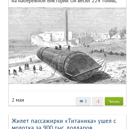
на набережной Виктории. Он весил 224 тонны,
2 мая
3
-1
Читать
Жилет пассажирки «Титаника» ушел с
молотка за 900 тыс. долларов