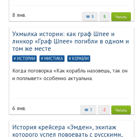
8 янв.
8
8
Читать
Ухмылка истории: как граф Шпее и
линкор «Граф Шпее» погибли в одном и
том же месте
ИСТОРИИ
МИСТИКА
КОРАБЛИ
Когда поговорка «Как корабль назовешь, так он
и поплывет» особенно актуальна.
6 янв.
3
-2
Читать
История крейсера «Эмден», экипаж
которого успел повоевать с русскими,