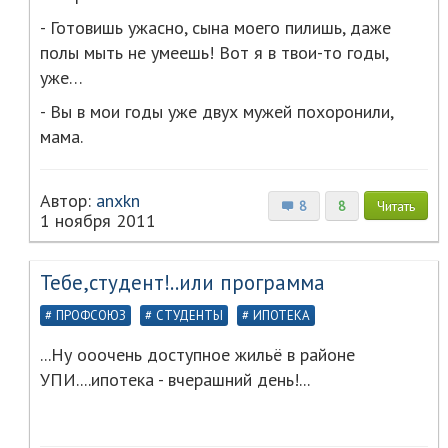
- Готовишь ужасно, сына моего пилишь, даже
полы мыть не умеешь! Вот я в твои-то годы,
уже…
- Вы в мои годы уже двух мужей похоронили,
мама.
Автор:
anxkn
8
8
Читать
1 ноября 2011
Тебе,студент!..или программа
ПРОФСОЮЗ
СТУДЕНТЫ
ИПОТЕКА
...Ну ооочень доступное жильё в районе
УПИ....ипотека - вчерашний день!...