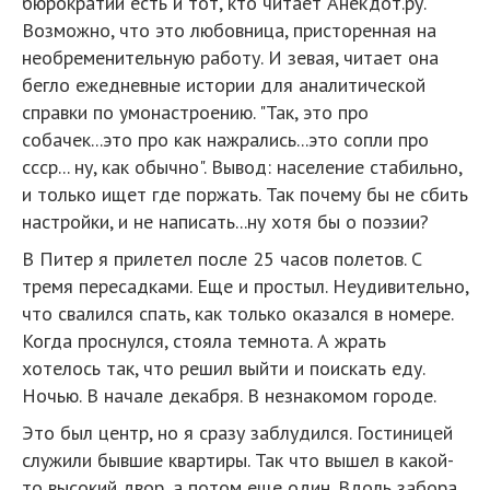
бюрократии есть и тот, кто читает Анекдот.ру.
Возможно, что это любовница, присторенная на
необременительную работу. И зевая, читает она
бегло ежедневные истории для аналитической
справки по умонастроению. "Так, это про
собачек...это про как нажрались...это сопли про
ссср... ну, как обычно". Вывод: население стабильно,
и только ищет где поржать. Так почему бы не сбить
настройки, и не написать...ну хотя бы о поэзии?
В Питер я прилетел после 25 часов полетов. С
тремя пересадками. Еще и простыл. Неудивительно,
что свалился спать, как только оказался в номере.
Когда проснулся, стояла темнота. А жрать
хотелось так, что решил выйти и поискать еду.
Ночью. В начале декабря. В незнакомом городе.
Это был центр, но я сразу заблудился. Гостиницей
служили бывшие квартиры. Так что вышел в какой-
то высокий двор, а потом еще один. Вдоль забора.