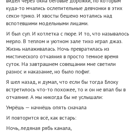
видел через окна беговые дорожки, по которым
куда-то мчались ослепительные девчонки в этих
секси-трико. И хвосты бешено мотались над
вспотевшими модельными лицами.
И был суп. И котлетка с пюре. И то, что называлось
мерло. В теплом и уютном зале тихо играл джаз.
Жизнь налаживалась. Ночь превратилась из
мистического отчаяния в просто темное время
суток. На завтрашнем совещании мне светили
разнос и наказание, но было пофиг.
Я шел назад, и думал, что если бы тогда Блоку
встретилось что-то похожее, то и он не впал бы в
отчаяние. А мы никогда бы не услышали:
Умрёшь — начнёшь опять сначала
И повторится всё, как встарь:
Ночь, ледяная рябь канала,