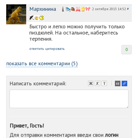
Мархинина
2 октября 2013 14:52
#
Быстро и легко можно получить только
пиздюлей. На остальное, наберитесь
терпения.
ответить
цитировать
0
показать все комментарии (5)
Написать комментарий:
-
-
-
-
-
-
-
Привет, Гость!
-
Для отправки комментария введи свои
логин
-