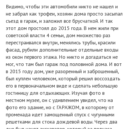
Видимо, чтобы эти автомобили никто не нашел и
не забрал как трофеи, хозяин дома просто засыпал
съезд в гараж, и заложил все брусчаткой. И так
этот дом простоял до 2015 года. В нем жили при
советской власти 4 семьи, дом множество раз
перестраивался внутри, менялись трубы, красили
фасад, рубили дополнительные отдельные входы
из окон первого этажа. Но никто и догадаться не
мог, что там был гараж под половиной дома. И вот
в 2015 году дом, уже разоренный и заброшенный,
был куплен человеком, который решил воссоздать
его в первоначальном виде и сделать небольшую
гостиницу для отдыхающих. Изучая фото в
местном музее, он с удивлением увидел, что на
фото его здание, но с ГАРАЖОМ, в которому от
променада идет замощенный спуск с чугунными
решетками для стока дождевой воды. Через два
дня был нанят экскаватор, который за полчаса