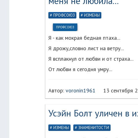
меня не любила..."
ПРОФСОЮЗ
ИЗМЕНЫ
ПРОФСОЮЗ
Я - как мокрая бедная птаха...
Я дрожу,словно лист на ветру...
Я всплакнул от любви и от страха...
От любви я сегодня умру...
Автор:
voronin1961
13 сентября 
Усэйн Болт уличен в и
ИЗМЕНЫ
ЗНАМЕНИТОСТИ