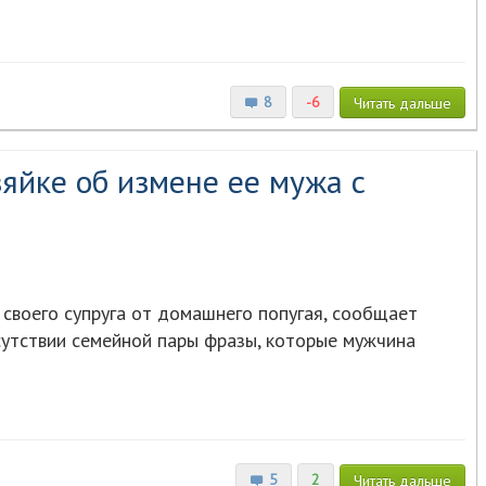
8
-6
Читать
дальше
зяйке об измене ее мужа с
 своего супруга от домашнего попугая, сообщает
сутствии семейной пары фразы, которые мужчина
5
2
Читать
дальше