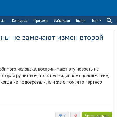
sia
Конкурсы
Приколы
Лайфхаки
Гифки
Теги
ны не замечают измен второй
юбимого человека, воспринимают эту новость не
которая рушит все, а как неожиданное происшествие,
икогда не подозревали, или же о том, что партнер
7
-3
Читать
дальше