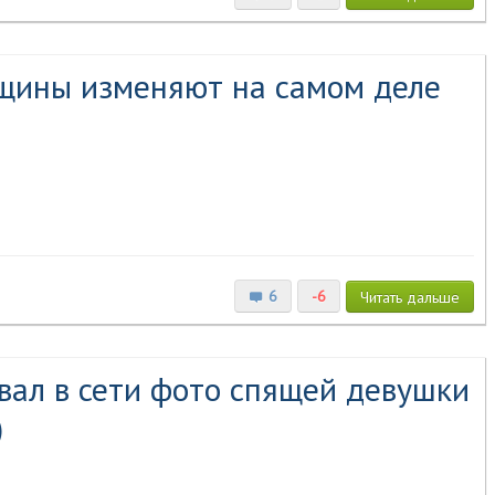
нщины изменяют на самом деле
6
-6
Читать
дальше
вал в сети фото спящей девушки
)