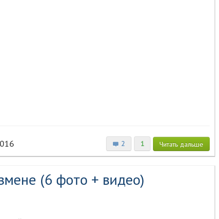
2016
2
1
Читать
дальше
змене (6 фото + видео)