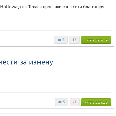
Holloway) из Техаса прославился в сети благодаря
5
12
Читать
дальше
мести за измену
5
-7
Читать
дальше