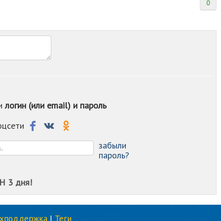
0
ои
логин (или email) и пароль
соцсети
забыли
пароль?
Н 3 дня!
ехподдержка
|
Теги