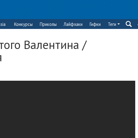
sia
Конкурсы
Приколы
Лайфхаки
Гифки
Теги
того Валентина /
я