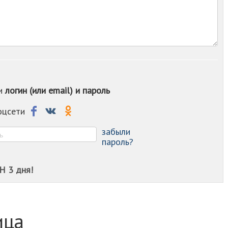
-
-
-
-
-
-
-
-
ои
логин (или email) и пароль
-
-
-
соцсети
-
-
забыли
пароль?
Н 3 дня!
ица