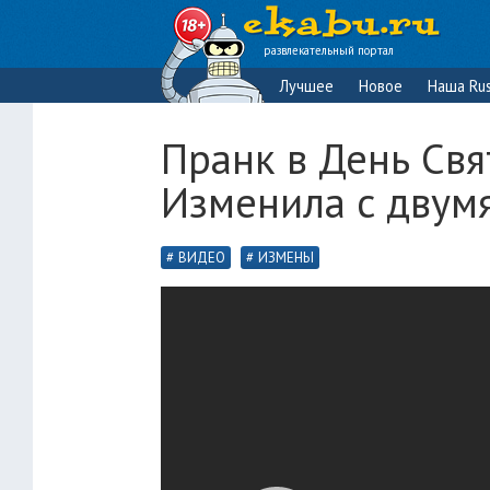
развлекательный портал
Лучшее
Новое
Наша Rus
Пранк в День Свя
Изменила с двум
ВИДЕО
ИЗМЕНЫ