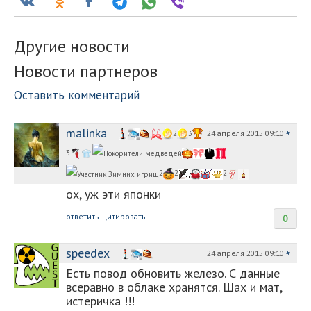
Другие новости
Новости партнеров
Оставить комментарий
malinka
24 апреля 2015 09:10
#
2
3
3
2
2
2
ох, уж эти японки
ответить
цитировать
0
speedex
24 апреля 2015 09:10
#
Есть повод обновить железо. С данные
всеравно в облаке хранятся. Шах и мат,
истеричка !!!