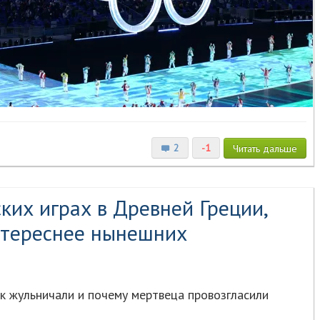
2
-1
Читать
дальше
ких играх в Древней Греции,
нтереснее нынешних
к жульничали и почему мертвеца провозгласили