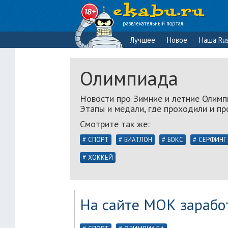
развлекательный портал
Лучшее
Новое
Наша Rus
Олимпиада
Новости про Зимние и летние Олимпи
Этапы и медали, где проходили и п
Смотрите так же:
СПОРТ
БИАТЛОН
БОКС
СЕРФИНГ
ХОККЕЙ
На сайте МОК зарабо