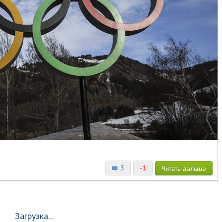
3
-1
Читать
дальше
Загрузка...