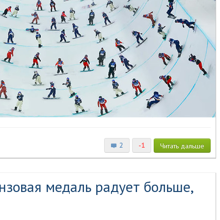
2
-1
Читать
дальше
нзовая медаль радует больше,