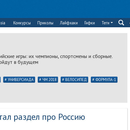
sia
Конкурсы
Приколы
Лайфхаки
Гифки
Теги
йские игры: их чемпионы, спортсмены и сборные.
ройдут в будущем
УНИВЕРСИАДА
ЧМ 2018
ВЕЛОСИПЕД
ФОРМУЛА-1
тал раздел про Россию