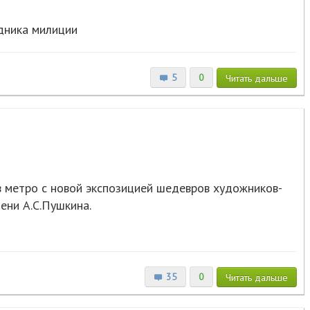
дника милиции
5
0
Читать
дальше
в метро с новой экспозицией шедевров художников-
ени А.С.Пушкина.
35
0
Читать
дальше