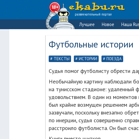
развлекательный портал
Лучшее
Новое
Наша Rus
Футбольные истории
ТЕКСТЫ
ИСТОРИИ
ПОЕЗДА
Судья помог футболисту обрести да
Необычайную картину наблюдали бол
на тунисском стадионе: удаленный 
удовольствием. В один из моментов м
был крайне возмущен решением арби
зазвучали, поскольку внезапно обр
по инерции, судья совершенно справе
расстроило футболиста. Он был счаст
Книги вместо щитков