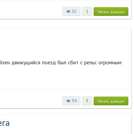
32
1
Читать
дальше
йзен движущийся поезд был сбит с рельс огромным
34
3
Читать
дальше
ега