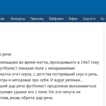
sia
Конкурсы
Приколы
Лайфхаки
Гифки
Соцсети
Ка
р речи
ельщики во время матча, проходившего в 1967 голу
футболист покидал поле с нескрываемым
атча этот игрок, с детства потерявший слух и речь,
тра и негодовал про себя. И вдруг реплики…
етший дар речи футболист продолжал высказываться
дливо удалил его с поля. Но это ничуть не
лив, вновь обретя дар речи.