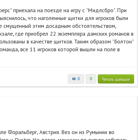
ерс" приехала на поезде на игру с "Мидлсбро". При
ыяснилось, что наголенные щитки для игроков были
Не смущенный этим досадным обстоятельством,
кзале, где приобрел 22 экземпляра дамских романов в
ользованы в качестве щитков. Таким образом "Болтон"
оманда, все 11 игроков которой вышли на поле в
8
0
Читать
дальше
е Форальберг, Австрия. Вез он из Румынии во
ro и Duster. Не довез, машинки по округе собирать