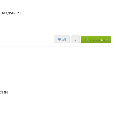
 раздувает.
58
5
Читать
дальше
езда