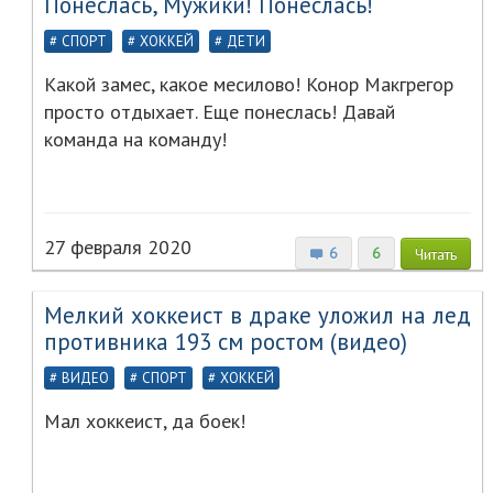
Понеслась, Мужики! Понеслась!
СПОРТ
ХОККЕЙ
ДЕТИ
Какой замес, какое месилово! Конор Макгрегор
просто отдыхает. Еще понеслась! Давай
команда на команду!
27 февраля 2020
6
6
Читать
Мелкий хоккеист в драке уложил на лед
противника 193 см ростом (видео)
ВИДЕО
СПОРТ
ХОККЕЙ
Мал хоккеист, да боек!