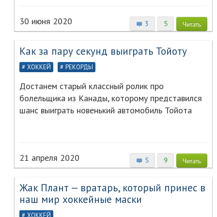
30 июня 2020
3
5
Читать
Как за пару секунд выиграть Тойоту
ХОККЕЙ
РЕКОРДЫ
Достанем старый классный ролик про
болельщика из Канады, которому представился
шанс выиграть новенький автомобиль Тойота
21 апреля 2020
5
9
Читать
Жак Плант — вратарь, который принес в
наш мир хоккейные маски
ХОККЕЙ