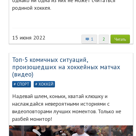
однако ни одна из них не может считаться
родиной хоккея.
15 июня 2022
1
2
Читать
Топ-5 комичных ситуаций,
произошедших на хоккейных матчах
(видео)
СПОРТ
ХОККЕЙ
Надевай шлем, коньки, хватай клюшку и
наслаждайся невероятными историями с
видеоповторами лучших моментов. Только не
разбей монитор!