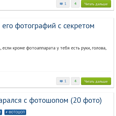
1
4
Читать
дальше
 его фотографий с секретом
 если кроме фотоаппарата у тебя есть руки, голова,
1
4
Читать
дальше
арался с фотошопом (20 фото)
И
ФОТОШОП