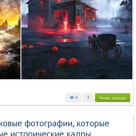
0
3
Читать
дальше
ковые фотографии, которые
ые исторические кадры