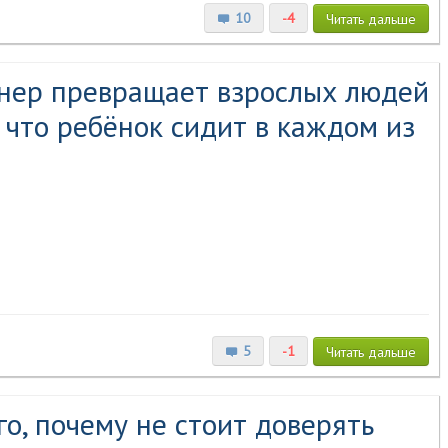
10
-4
Читать
дальше
нер превращает взрослых людей
 что ребёнок сидит в каждом из
5
-1
Читать
дальше
о, почему не стоит доверять