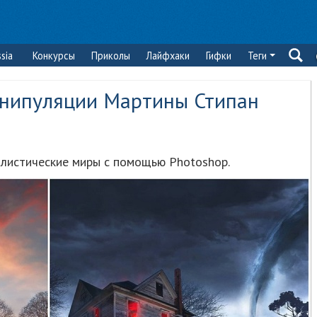
sia
Конкурсы
Приколы
Лайфхаки
Гифки
Теги
нипуляции Мартины Стипан
алистические миры с помощью Photoshop.