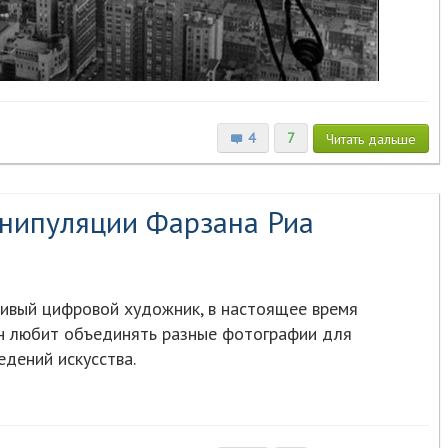
4
7
Читать
дальше
нипуляции Фарзана Риа
ливый цифровой художник, в настоящее время
н любит объединять разные фотографии для
дений искусства.