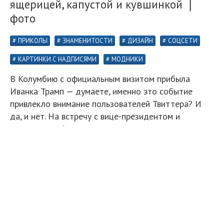
ящерицей, капустой и кувшинкой ❘
фото
ПРИКОЛЫ
ЗНАМЕНИТОСТИ
ДИЗАЙН
СОЦСЕТИ
КАРТИНКИ С НАДПИСЯМИ
МОДНИКИ
В Колумбию с официальным визитом прибыла
Иванка Трамп — думаете, именно это событие
привлекло внимание пользователей Твиттера? И
да, и нет. На встречу с вице-президентом и
министром обороны советник президента США
надела необычное платье от Johanna Ortiz. На
первый взгляд о странности наряда и не скажешь,
но легкий ветерок так ловко задрал его рукава, что
тут же превратил Иванку в кувшинку, ящерицу и
дерево.
Иванка Трамп надела платье, которое сначала
кажется обычным