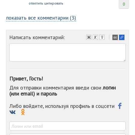
ответить
цитировать
0
показать все комментарии (3)
Написать комментарий:
-
-
-
-
-
-
-
Привет, Гость!
-
Для отправки комментария введи свои
логин
-
(или email) и пароль
-
-
-
Либо войдите, используя профиль в соцсети
-
-
-