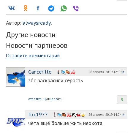
Автор:
alwaysready
,
Другие новости
Новости партнеров
Оставить комментарий
Canceritto
26 апреля 2019 12:19
#
збс раскрасили серость
ответить
цитировать
3
fox1977
26 апреля 2019 14:04
#
чёта ещё больше жить неохота.