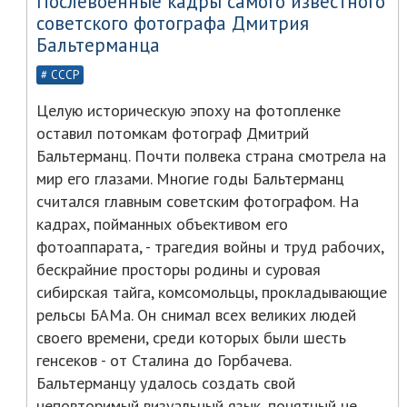
Послевоенные кадры самого известного
советского фотографа Дмитрия
Бальтерманца
СССР
Целую историческую эпоху на фотопленке
оставил потомкам фотограф Дмитрий
Бальтерманц. Почти полвека страна смотрела на
мир его глазами. Многие годы Бальтерманц
считался главным советским фотографом. На
кадрах, пойманных объективом его
фотоаппарата, - трагедия войны и труд рабочих,
бескрайние просторы родины и суровая
сибирская тайга, комсомольцы, прокладывающие
рельсы БАМа. Он снимал всех великих людей
своего времени, среди которых были шесть
генсеков - от Сталина до Горбачева.
Бальтерманцу удалось создать свой
неповторимый визуальный язык, понятный не