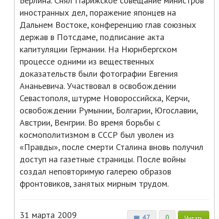
Берлина. Снял Парижское совещание министров
иностранных дел, поражение японцев на
Дальнем Востоке, конференцию глав союзных
держав в Потсдаме, подписание акта
капитуляции Германии. На Нюрнбергском
процессе одними из вещественных
доказательств были фотографии Евгения
Ананьевича. Участвовал в освобождении
Севастополя, штурме Новороссийска, Керчи,
освобождении Румынии, Болгарии, Югославии,
Австрии, Венгрии. Во время борьбы с
космополитизмом в СССР был уволен из
«Правды», после смерти Сталина вновь получил
доступ на газетные страницы. После войны
создал неповторимую галерею образов
фронтовиков, занятых мирным трудом.
31 марта 2009
47
0
Читать