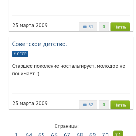
23 марта 2009
51
0
Читать
Советское детство.
СССР
Старшее поколение ностальгирует, молодое не
понимает :)
23 марта 2009
62
0
Читать
Страницы:
1
64
65
66
67
68
69
70
71