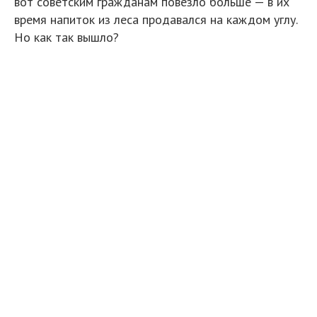
вот советским гражданам повезло больше — в их
время напиток из леса продавался на каждом углу.
Но как так вышло?
1. Заметка арабского писателя