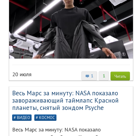
20 июля
1
1
Читать
Весь Марс за минуту: NASA показало
завораживающий таймлапс Красной
планеты, снятый зондом Psyche
ВИДЕО
КОСМОС
Весь Марс за минуту: NASA показало