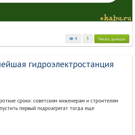
4
3
Читать
дальше
нейшая гидроэлектростанция
роткие сроки: советским инженерам и строителям
апустить первый гидроагрегат тогда еще