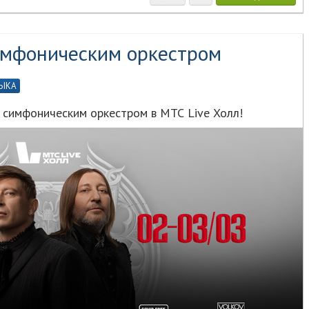
симфоническим оркестром
ЫКА
с симфоническим оркестром в МТС Live Холл!