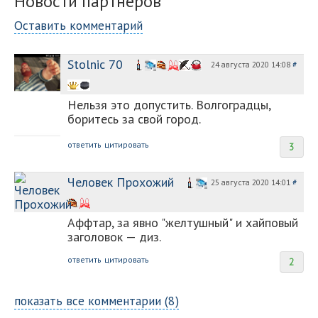
Новости партнеров
Оставить комментарий
Stolnic 70
24 августа 2020 14:08
#
Нельзя это допустить. Волгоградцы,
боритесь за свой город.
ответить
цитировать
3
Человек Прохожий
25 августа 2020 14:01
#
Аффтар, за явно "желтушный" и хайповый
заголовок — диз.
ответить
цитировать
2
показать все комментарии (8)