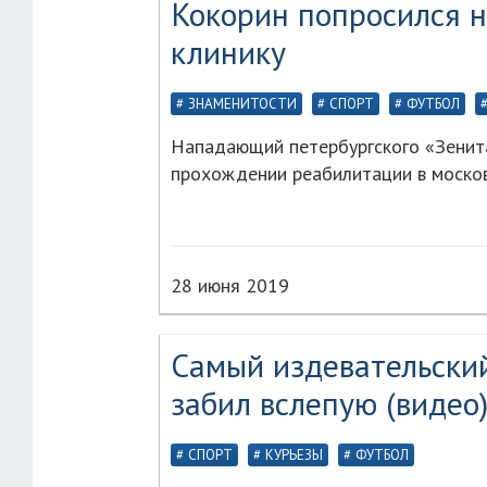
Кокорин попросился 
клинику
ЗНАМЕНИТОСТИ
СПОРТ
ФУТБОЛ
Нападающий петербургского «Зенита
прохождении реабилитации в московс
28 июня 2019
Самый издевательский
забил вслепую (видео
СПОРТ
КУРЬЕЗЫ
ФУТБОЛ