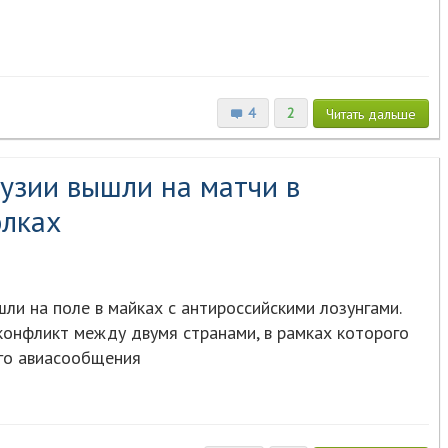
4
2
Читать
дальше
узии вышли на матчи в
олках
шли на поле в майках с антироссийскими лозунгами.
онфликт между двумя странами, в рамках которого
ого авиасообщения