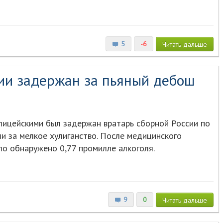
5
-6
Читать
дальше
ии задержан за пьяный дебош
лицейскими был задержан вратарь сборной России по
и за мелкое хулиганство. После медицинского
ло обнаружено 0,77 промилле алкоголя.
9
0
Читать
дальше