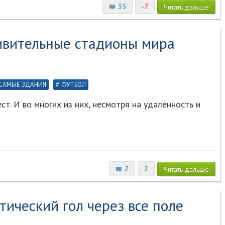
35
-7
Читать
дальше
ивительные стадионы мира
САМЫЕ ЗДАНИЯ
ФУТБОЛ
т. И во многих из них, несмотря на удаленность и
2
2
Читать
дальше
тический гол через все поле