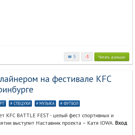
5
-3
Читать
дальше
длайнером на фестивале KFC
ринбурге
РТ
СПЕЦУХИ
МУЗЫКА
ФУТБОЛ
ет KFC BATTLE FEST - целый фест спортивных и
иятии выступит Наставник проекта – Катя IOWA.
Вход