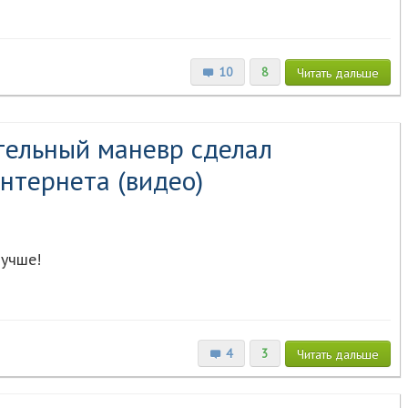
10
8
Читать
дальше
тельный маневр сделал
нтернета (видео)
лучше!
4
3
Читать
дальше