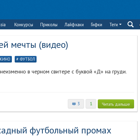
sia
Конкурсы
Приколы
Лайфхаки
Гифки
Теги
ей мечты (видео)
КИНО
ФУТБОЛ
неизменно в черном свитере с буквой «Д» на груди.
3
1
Читать
дальше
садный футбольный промах