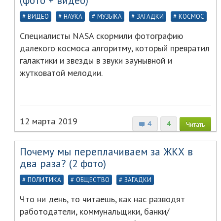
(фото + видео)
ВИДЕО
НАУКА
МУЗЫКА
ЗАГАДКИ
КОСМОС
Специалисты NASA скормили фотографию
далекого космоса алгоритму, который превратил
галактики и звезды в звуки заунывной и
жутковатой мелодии.
12 марта 2019
4
4
Читать
Почему мы переплачиваем за ЖКХ в
два раза? (2 фото)
ПОЛИТИКА
ОБЩЕСТВО
ЗАГАДКИ
Что ни день, то читаешь, как нас разводят
работодатели, коммунальщики, банки/