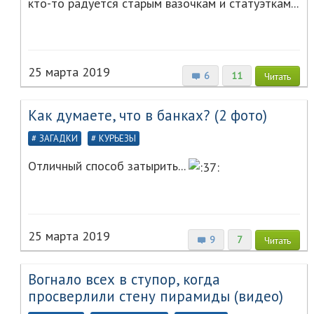
кто-то радуется старым вазочкам и статуэткам...
25 марта 2019
6
11
Читать
Как думаете, что в банках? (2 фото)
ЗАГАДКИ
КУРЬЕЗЫ
Отличный способ затырить...
25 марта 2019
9
7
Читать
Вогнало всех в ступор, когда
просверлили стену пирамиды (видео)