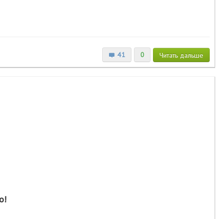
41
0
Читать
дальше
о!