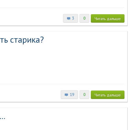
3
0
Читать
дальше
ть старика?
19
0
Читать
дальше
..