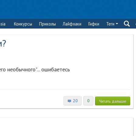
sia
Конкурсы
Приколы
Лайфхаки
Гифки
Теги
м?
го необычного"... ошибаетесь
20
0
Читать
дальше