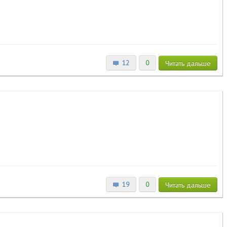
12
0
Читать
дальше
19
0
Читать
дальше