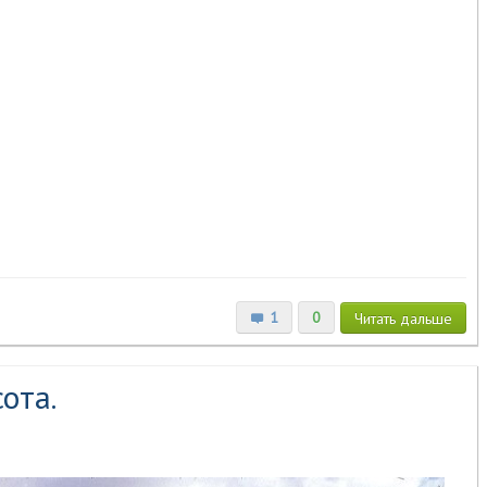
1
0
Читать
дальше
ота.