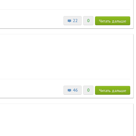
22
0
Читать
дальше
46
0
Читать
дальше