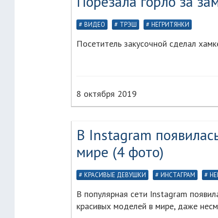
Порезала горло за за
ВИДЕО
ТРЭШ
НЕГРИТЯНКИ
Посетитель закусочной сделал хамке
8 октября 2019
В Instagram появилас
мире (4 фото)
КРАСИВЫЕ ДЕВУШКИ
ИНСТАГРАМ
НЕ
В популярная сети Instagram появил
красивых моделей в мире, даже нес