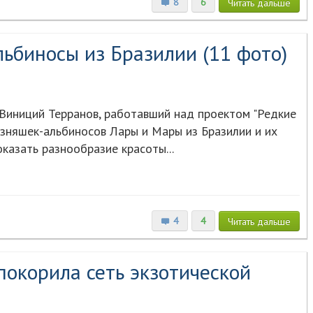
8
6
Читать
дальше
ьбиносы из Бразилии (11 фото)
Виниций Терранов, работавший над проектом "Редкие
изняшек-альбиносов Лары и Мары из Бразилии и их
казать разнообразие красоты...
4
4
Читать
дальше
окорила сеть экзотической