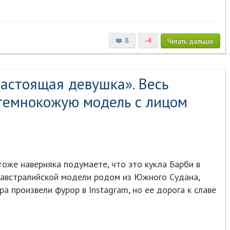
8
-4
Читать
дальше
настоящая девушка». Весь
темнокожую модель с лицом
тоже наверняка подумаете, что это кукла Барби в
а австралийской модели родом из Южного Судана,
а произвели фурор в Instagram, но ее дорога к славе