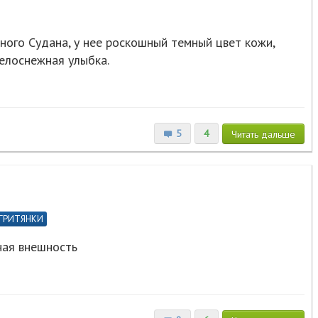
ного Судана, у нее роскошный темный цвет кожи,
елоснежная улыбка.
5
4
Читать
дальше
ГРИТЯНКИ
ная внешность