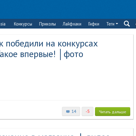
sia
Конкурсы
Приколы
Лайфхаки
Гифки
Теги
к победили на конкурсах
Такое впервые! │фото
14
-5
Читать
дальше