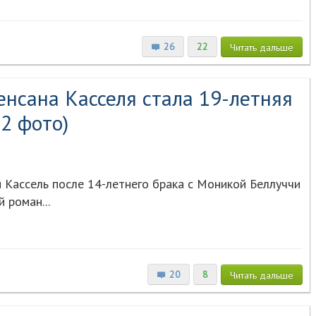
26
22
Читать
дальше
нсана Касселя стала 19-летняя
2 фото)
 Кассель после 14-летнего брака с Моникой Беллуччи
 роман...
20
8
Читать
дальше