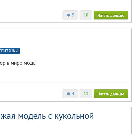
5
10
Читать
дальше
ГРИТЯНКИ
ор в мире моды
4
11
Читать
дальше
ожая модель с кукольной