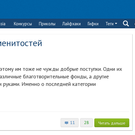
sia
Конкурсы
Приколы
Лайфхаки
Гифки
Теги
менитостей
оэтому им тоже не чужды добрые поступки. Одни их
различные благотворительные фонды, а другие
 руками. Именно о последней категории
11
28
Читать
дальше