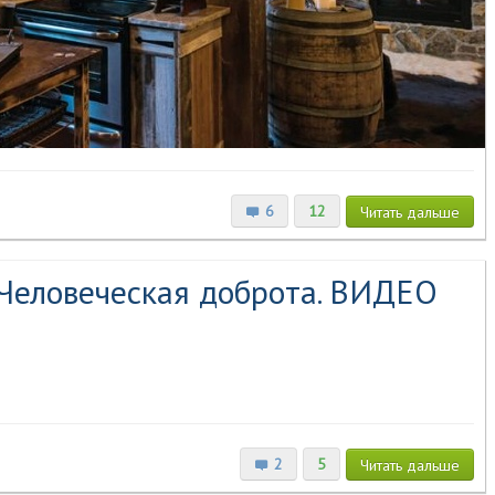
6
12
Читать
дальше
 Человеческая доброта. ВИДЕО
2
5
Читать
дальше