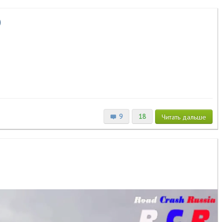
О
9
18
Читать
дальше