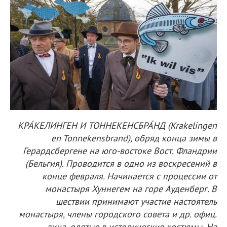
КРА́КЕЛИНГЕН И ТОННЕКЕНСБРА́НД (Krakelingen
en Tonnekensbrand), обряд конца зимы в
Герардсбергене на юго-востоке Вост. Фландрии
(Бельгия). Проводится в одно из воскресений в
конце февраля. Начинается с процессии от
монастыря Хуннегем на горе Ауденберг. В
шествии принимают участие настоятель
монастыря, члены городского совета и др. офиц.
лица, одетые в исторические костюмы. На