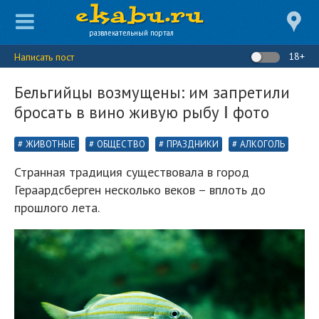
развлекательный портал
18+
Написать пост
Бельгийцы возмущены: им запретили
бросать в вино живую рыбу Ⅰ фото
ЖИВОТНЫЕ
ОБЩЕСТВО
ПРАЗДНИКИ
АЛКОГОЛЬ
Странная традиция существовала в город
Гераардсберген несколько веков – вплоть до
прошлого лета.