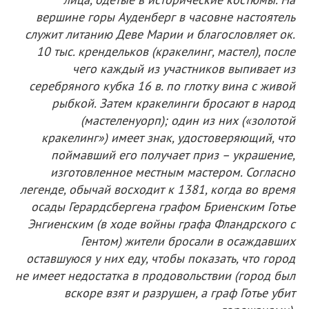
вершине горы Ауденберг в часовне настоятель
служит литанию Деве Марии и благословляет ок.
10 тыс. крендельков (кракелинг, мастел), после
чего каждый из участников выпивает из
серебряного кубка 16 в. по глотку вина с живой
рыбкой. Затем кракелинги бросают в народ
(мастеленуорп); один из них («золотой
кракелинг») имеет знак, удостоверяющий, что
поймавший его получает приз – украшение,
изготовленное местным мастером. Согласно
легенде, обычай восходит к 1381, когда во время
осады Герардсбергена графом Бриенским Готье
Энгиенским (в ходе войны графа Фландрского с
Гентом) жители бросали в осаждавших
оставшуюся у них еду, чтобы показать, что город
не имеет недостатка в продовольствии (город был
вскоре взят и разрушен, а граф Готье убит