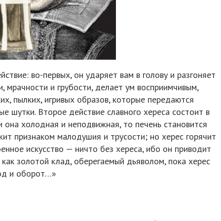
ствие: во-первых, он ударяет вам в голову и разгоняет
и, мрачности и грубости, делает ум восприимчивым,
их, пылких, игривых образов, которые передаются
ые шутки. Второе действие славного хереса состоит в
ли она холодная и неподвижная, то печень становится
ужит признаком малодушия и трусости; но херес горячит
военное искусство — ничто без хереса, ибо он приводит
е как золотой клад, оберегаемый дьяволом, пока херес
ход и оборот…»