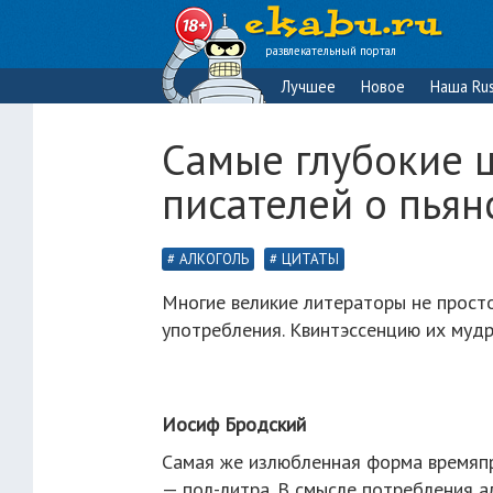
развлекательный портал
Лучшее
Новое
Наша Rus
Самые глубокие 
писателей о пьян
АЛКОГОЛЬ
ЦИТАТЫ
Многие великие литераторы не просто
употребления. Квинтэссенцию их мудр
Иосиф Бродский
Самая же излюбленная форма времяпр
— пол-литра. В смысле потребления а