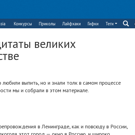
sia
Конкурсы
Приколы
Лайфхаки
Гифки
Теги
цитаты великих
стве
 любили выпить, но и знали толк в самом процессе
ости мы и собрали в этом материале.
епровождения в Ленинграде, как и повсюду в России,
лкоголя этот город — окно в Россию, и широко