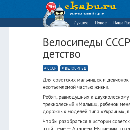
развлекательный портал
Лучшее
Новое
Наша Rus
Велосипеды СССР,
детство
СССР
ВЕЛОСИПЕД
Для советских мальчишек и девчонок 
неотъемлемой частью жизни.
Ребят, равнодушных к двухколесному 
трехколесный «Малыш», ребенок меня
дорожных моделей типа «Украины», ли
Чтобы разобраться в истории советск
этой теме — Андреем Мятиевым, созд