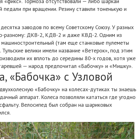
я «фикс». Тормоза отсутствовали — либо шаркай
й педали при вращении. Резину ставили тоненькую и
десятка заводов по всему Советскому Союзу. У разных
о-разному: ДКВ-2, КДВ-2 и даже КВД-2. Одним из
й машиностроительный (там еще станковые пулеметы
. Тульские велики имели название «Ветерок», под этим
оизводили их вплоть до середины 80-х годов, хотя уже
старевшей — народ предпочитал «Бабочку» и «Мишку».
, «Бабочка» с Узловой
ж двухколесную «Бабочку» на колесах-дутиках ты знаешь
удачный аппарат. Колеса позволяли кататься где угодно
 асфальту. Велосипед был собран на шариковых
ился.