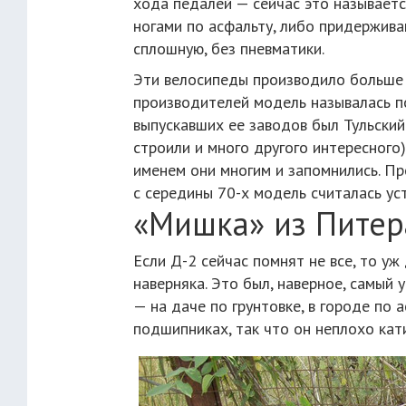
хода педалей — сейчас это называетс
ногами по асфальту, либо придержива
сплошную, без пневматики.
Эти велосипеды производило больше 
производителей модель называлась п
выпускавших ее заводов был Тульски
строили и много другого интересного)
именем они многим и запомнились. Пр
с середины 70-х модель считалась у
«Мишка» из Питера
Если Д-2 сейчас помнят не все, то у
наверняка. Это был, наверное, самый 
— на даче по грунтовке, в городе по
подшипниках, так что он неплохо кат