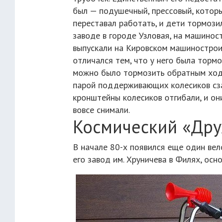
был — подушечный, прессовый, которы
переставал работать, и дети тормози
заводе в городе Узловая, на машинос
выпускали на Кировском машинострои
отличался тем, что у него была торм
можно было тормозить обратным ход
парой поддерживающих колесиков сза
кронштейны колесиков отгибали, и он
вовсе снимали.
Космический «Др
В начале 80-х появился еще один ве
его завод им. Хруничева в Филях, осн