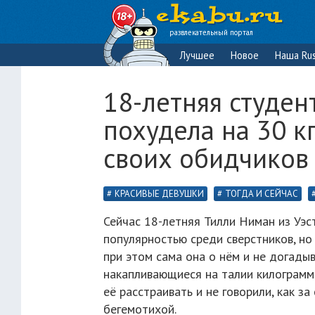
развлекательный портал
Лучшее
Новое
Наша Rus
18-летняя студен
похудела на 30 кг
своих обидчиков 
КРАСИВЫЕ ДЕВУШКИ
ТОГДА И СЕЙЧАС
Сейчас 18-летняя Тилли Ниман из Уэс
популярностью среди сверстников, но 
при этом сама она о нём и не догадыв
накапливающиеся на талии килограммы
её расстраивать и не говорили, как з
бегемотихой.