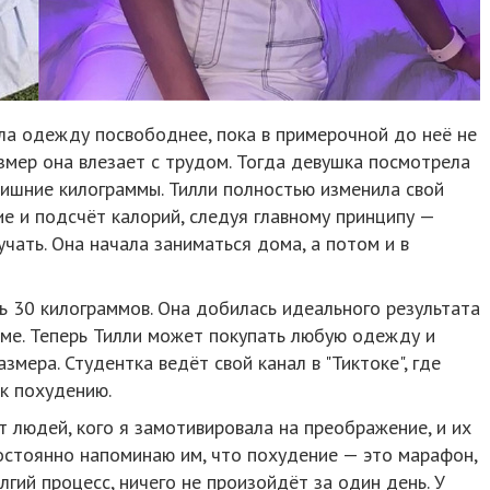
ла одежду посвободнее, пока в примерочной до неё не
мер она влезает с трудом. Тогда девушка посмотрела
 лишние килограммы. Тилли полностью изменила свой
ие и подсчёт калорий, следуя главному принципу —
чать. Она начала заниматься дома, а потом и в
ь 30 килограммов. Она добилась идеального результата
рме. Теперь Тилли может покупать любую одежду и
змера. Студентка ведёт свой канал в "Тиктоке", где
к похудению.
 людей, кого я замотивировала на преображение, и их
постоянно напоминаю им, что похудение — это марафон,
олгий процесс, ничего не произойдёт за один день. У