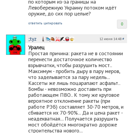
по которым из-за границы на
Левобережную Украину потоком идёт
оружие, до сих пор целые?
ответить
цитировать
0
;tyz
12 июня 14:48
#
Уралец
Простая причина: ракета не в состоянии
перенести достаточное количество
взрывчатки, чтобы разрушить мост..
Максимум - пробить дыру в пару меров,
что заделывается за пару недель...
Кассеты же лишь поцарапают асфальт..
Бомбы - невозможно доставить при
работающем ПВО.. К тому же круговое
вероятное отклонение ракеты (при
работе РЭБ) составляет 30-70 метров, и
сбивается их 70-90%... Да и цена ракет -
неадекватная... Получается разрушить
мост обойдётся многократно дороже
строительства нового...