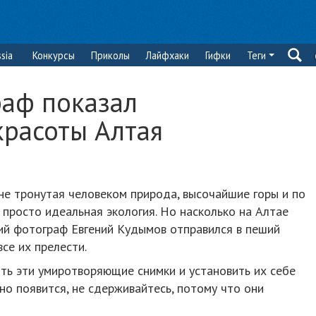
sia
Конкурсы
Приколы
Лайфхаки
Гифки
Теги
раф показал
расоты Алтая
 не тронутая человеком природа, высочайшие горы и по
просто идеальная экология. Но насколько на Алтае
ский фотограф Евгений Кудымов отправился в пеший
се их прелести.
ить эти умиротворяющие снимки и установить их себе
но появится, не сдерживайтесь, потому что они