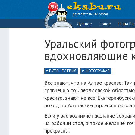
развлекательный портал
Лучшее
Новое
Наша Rus
Уральский фотог
вдохновляющие к
ПУТЕШЕСТВИЯ
ФОТОГРАФИЯ
Все знают, что на Алтае красиво. Там
сравнению со Свердловской областью 
красиво, знают не все. Екатеринбург
поход по Алтайским горам и показал в
Если у вас возникнет желание сохран
на рабочий стол, а такое желание точ
прекрасны.