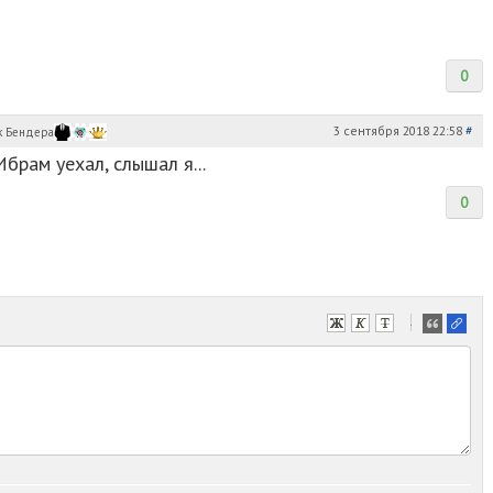
0
3 сентября 2018 22:58
#
брам уехал, слышал я...
0
-
-
-
-
-
-
-
-