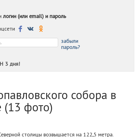
-
-
ои
логин (или email) и пароль
-
-
-
соцсети
-
-
забыли
пароль?
Н 3 дня!
опавловского собора в
 (13 фото)
Северной столицы возвышается на 122,5 метра.