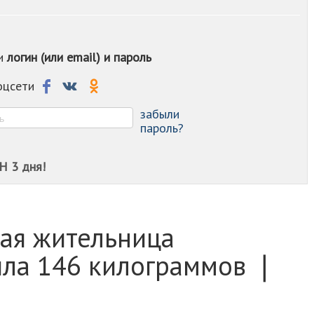
-
-
-
ои
логин (или email) и пароль
-
-
-
соцсети
-
-
забыли
пароль?
Н 3 дня!
ая жительница
ила 146 килограммов ❘