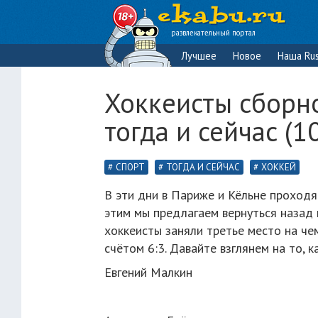
развлекательный портал
Лучшее
Новое
Наша Rus
Хоккеисты сборно
тогда и сейчас (1
СПОРТ
ТОГДА И СЕЙЧАС
ХОККЕЙ
В эти дни в Париже и Кёльне проходят
этим мы предлагаем вернуться назад 
хоккеисты заняли третье место на че
счётом 6:3. Давайте взглянем на то, 
Евгений Малкин