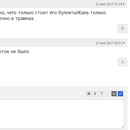
12 мая 2017 15:14
#
о, чего только стоят его буллитыЖаль только
ечно в травмах.
0
12 мая 2017 18:21
#
оток не было
1
-
-
-
-
-
-
-