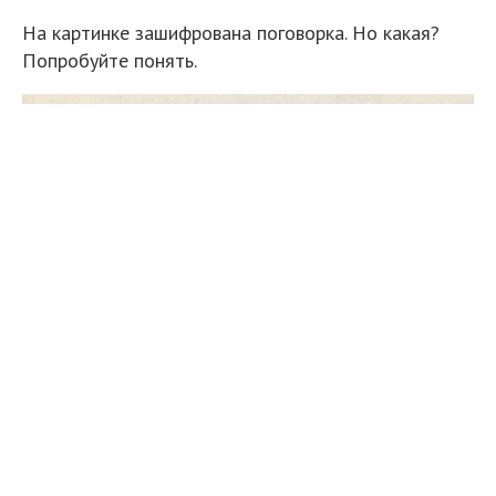
На картинке зашифрована поговорка. Но какая?
Попробуйте понять.
Иллюстрация из книги «Иллюстрированный
Сфинкс, или Собрание разнообразных русских
загадок. В картинах, исполненных на дереве»
ОТВЕТ: