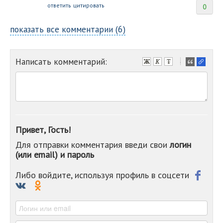
ответить
цитировать
0
показать все комментарии (6)
Написать комментарий:
-
-
-
-
-
-
-
Привет, Гость!
-
Для отправки комментария введи свои
логин
-
(или email) и пароль
-
-
-
Либо войдите, используя профиль в соцсети
-
-
-