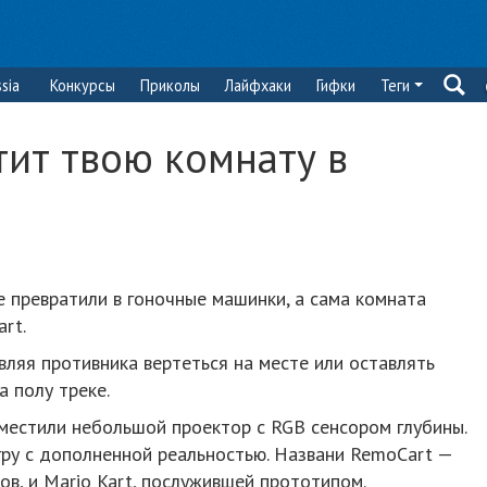
sia
Конкурсы
Приколы
Лайфхаки
Гифки
Теги
тит твою комнату в
 превратили в гоночные машинки, а сама комната
rt.
вляя противника вертеться на месте или оставлять
 полу треке.
местили небольшой проектор с RGB сенсором глубины.
гру с дополненной реальностью. Названи RemoCart —
в, и Mario Kart, послужившей прототипом.