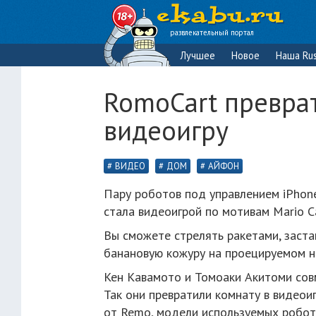
развлекательный портал
Лучшее
Новое
Наша Rus
RomoCart превра
видеоигру
ВИДЕО
ДОМ
АЙФОН
Пару роботов под управлением iPhone
стала видеоигрой по мотивам Mario Ca
Вы сможете стрелять ракетами, заста
банановую кожуру на проецируемом на
Кен Кавамото и Томоаки Акитоми сов
Так они превратили комнату в видеои
от Remo, модели используемых робото