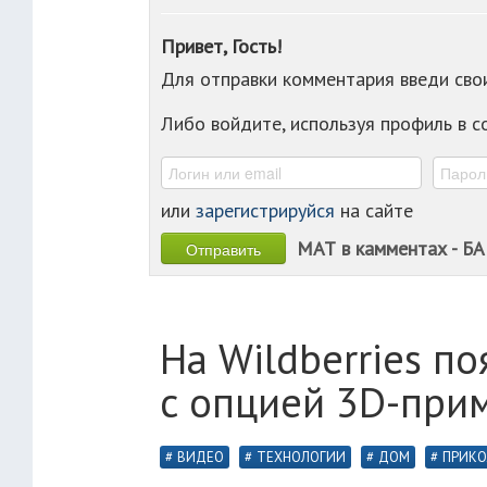
Привет, Гость!
Для отправки комментария введи св
Либо войдите, используя профиль в 
или
зарегистрируйся
на сайте
МАТ в камментах - БА
На Wildberries п
с опцией 3D-при
ВИДЕО
ТЕХНОЛОГИИ
ДОМ
ПРИКО