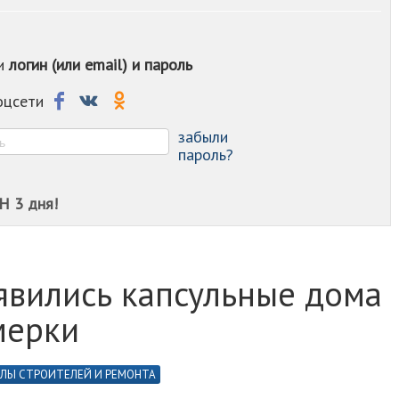
-
-
-
ои
логин (или email) и пароль
-
-
-
соцсети
-
-
забыли
пароль?
Н 3 дня!
оявились капсульные дома
мерки
ЛЫ СТРОИТЕЛЕЙ И РЕМОНТА