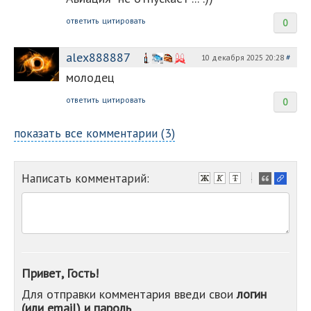
ответить
цитировать
0
alex888887
10 декабря 2025 20:28
#
молодец
ответить
цитировать
0
показать все комментарии (3)
Написать комментарий:
-
-
-
-
-
-
-
Привет, Гость!
-
Для отправки комментария введи свои
логин
-
(или email) и пароль
-