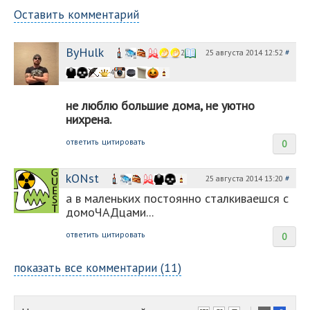
Оставить комментарий
ByHulk
25 августа 2014 12:52
#
2
4
не люблю большие дома, не уютно
нихрена.
ответить
цитировать
0
kONst
25 августа 2014 13:20
#
а в маленьких постоянно сталкиваешся с
домоЧАДцами...
ответить
цитировать
0
показать все комментарии (11)