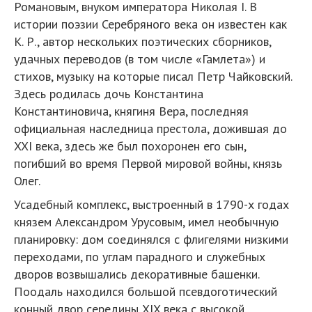
Рома­новым, внуком императора Николая I. В
истории поэзии Серебряного века он известен как
К. Р., автор нескольких поэтических сборников,
удачных переводов (в том числе «Гамлета») и
стихов, музыку на которые писал Петр Чайковский.
Здесь родилась дочь Константина
Константиновича, княгиня Вера, последняя
официальная наследница престола, дожившая до
XXI века, здесь же был похоронен его сын,
погибший во время Первой мировой войны, князь
Олег.
Усадебный комплекс, выстроенный в 1790-х годах
князем Александром Урусовым, имел необычную
планировку: дом соединялся с флигелями низкими
переходами, по углам парадного и служебных
дворов возвышались декоратив­ные башенки.
Поодаль находился большой псевдоготический
конный двор сере­дины XIX века с высокой