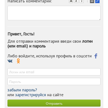
Написать комментарий:
-
-
-
-
-
-
-
Привет, Гость!
-
Для отправки комментария введи свои
логин
-
(или email) и пароль
-
-
-
Либо войдите, используя профиль в соцсети
-
-
-
забыли пароль?
или
зарегистрируйся
на сайте