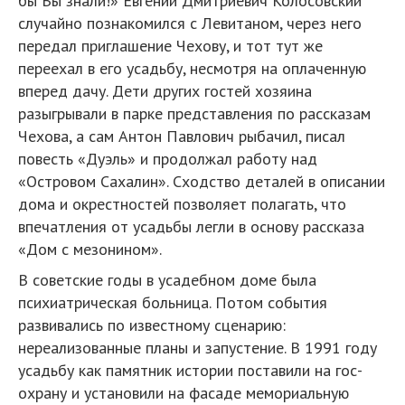
бы Вы знали!» Евгений Дмитриевич Колосовский
случайно познакомился с Левитаном, через него
передал пригла­шение Чехову, и тот тут же
переехал в его усадьбу, несмотря на оплаченную
вперед дачу. Дети других гостей хозяина
разыгрывали в парке представления по рассказам
Чехова, а сам Антон Павлович рыбачил, писал
повесть «Дуэль» и продолжал работу над
«Островом Сахалин». Сходство деталей в описании
дома и окрестностей позволяет полагать, что
впечатления от усадьбы легли в основу рассказа
«Дом с мезонином».
В советские годы в усадебном доме была
психиатрическая больница. Потом события
развивались по известному сценарию:
нереализованные планы и запустение. В 1991 году
усадьбу как памятник истории поставили на гос­
охрану и установили на фасаде мемориальную