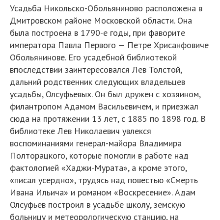
Усадьба Никольско-Обольяниново расположена в
Дмитровском районе Москов­­ской области. Она
была построена в 1790-е годы, при фаворите
императора Павла Первого — Петре Хрисанфовиче
Обольянинове. Его усадебной библио­текой
впоследствии заинтересовался Лев Толстой,
дальний родственник следующих владельцев
усадьбы, Олсуфьевых. Он был дружен с хозяином,
филантропом Адамом Васильевичем, и приезжал
сюда на протя­жении 13 лет, с 1885 по 1898 год. В
библиотеке Лев Николаевич увлекся
воспоминаниями генерал-майора Владимира
Полторацкого, которые помогли в работе над
фактологией «Хаджи-Мурата», а кроме этого,
«писал усердно», трудясь над повестью «Смерть
Ивана Ильича» и романом «Воскресение». Адам
Олсуфьев построил в усадьбе школу, земскую
больницу и метеорологическую станцию, на