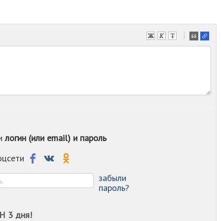
-
-
-
-
-
-
-
-
-
-
ои
логин (или email) и пароль
-
-
-
соцсети
-
-
забыли
пароль?
Н 3 дня!