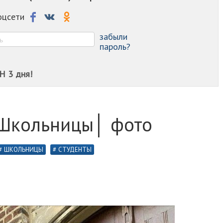
-
-
соцсети
-
-
забыли
пароль?
Н 3 дня!
 Школьницы│ фото
ШКОЛЬНИЦЫ
СТУДЕНТЫ