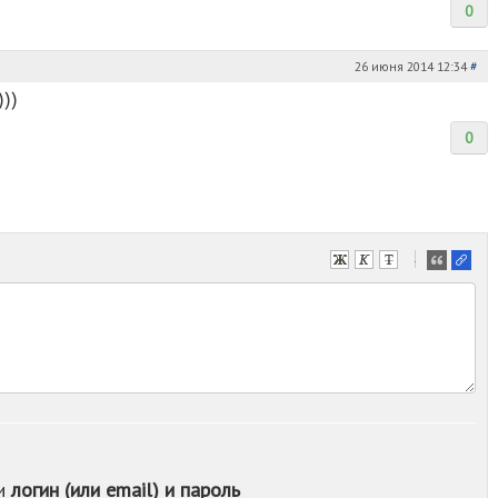
0
26 июня 2014 12:34
#
))
0
-
-
-
-
-
-
-
-
-
-
ои
логин (или email) и пароль
-