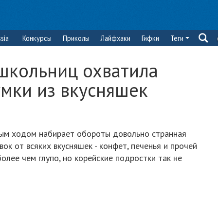
sia
Конкурсы
Приколы
Лайфхаки
Гифки
Теги
школьниц охватила
сумки из вкусняшек
ым ходом набирает обороты довольно странная
вок от всяких вкусняшек - конфет, печенья и прочей
олее чем глупо, но корейские подростки так не