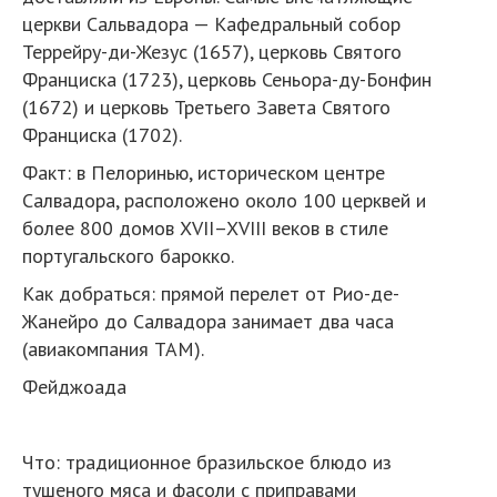
церкви Сальвадора — Кафедральный собор
Террейру-ди-Жезус (1657), церковь Святого
Франциска (1723), церковь Сеньора-ду-Бонфин
(1672) и церковь Третьего Завета Святого
Франциска (1702).
Факт: в Пелоринью, историческом центре
Салвадора, расположено около 100 церквей и
более 800 домов XVII–XVIII веков в стиле
португальского барокко.
Как добраться: прямой перелет от Рио-де-
Жанейро до Салвадора занимает два часа
(авиакомпания TAM).
Фейджоада
Что: традиционное бразильское блюдо из
тушеного мяса и фасоли c приправами