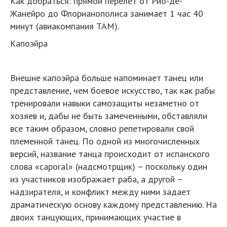
Как добраться: прямой перелет от Рио-де-
Жанейро до Флорианополиса занимает 1 час 40
минут (авиакомпания TAM).
Капоэйра
Внешне капоэйра больше напоминает танец или
представление, чем боевое искусство, так как рабы
тренировали навыки самозащиты незаметно от
хозяев и, дабы не быть замеченными, обставляли
все таким образом, словно репетировали свой
племенной танец. По одной из многочисленных
версий, название танца происходит от испанского
слова «сaporal» (надсмотрщик) – поскольку один
из участников изображает раба, а другой –
надзирателя, и конфликт между ними задает
драматическую основу каждому представлению. На
двоих танцующих, принимающих участие в