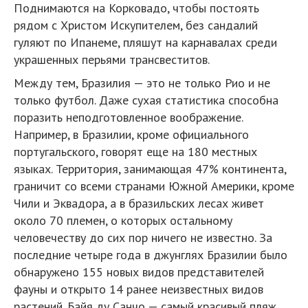
Поднимаются на Корковадо, чтобы постоять
рядом с Христом Искупителем, без сандалий
гуляют по Ипанеме, пляшут на карнавалах среди
украшенных перьями трансвеститов.
Между тем, Бразилия — это не только Рио и не
только футбол. Даже сухая статистика способна
поразить неподготовленное воображение.
Например, в Бразилии, кроме официального
португальского, говорят еще на 180 местных
языках. Территория, занимающая 47% континента,
граничит со всеми странами Южной Америки, кроме
Чили и Эквадора, а в бразильских лесах живет
около 70 племен, о которых остальному
человечеству до сих пор ничего не известно. За
последние четыре года в джунглях Бразилии было
обнаружено 155 новых видов представителей
фауны и открыто 14 ранее неизвестных видов
растений. Байя ду Санчо — самый красивый пляж