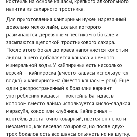
коктейль на основе кашасы, крепкого алкогольного
напитка из сахарного тростника.
Для приготовления кайпириньи нужен нарезанный
довольно мелко лайм, дольки которого
разминаются деревянным пестиком в бокале и
засыпаются щепоткой тростникового сахара.
После этого бокал до краев наполняется колотым
льдом, в него добавляется кашаса и немного
минеральной воды. У кайпириньи есть несколько
версий — кайпироска (вместо кашасы используется
водка) и кайпириссима (вместо кашасы – ром). Еще
один распространенный в Бразилии вариант
употребления кашасы — коктейль Батидас, в
котором вместо лайма используется кисло-сладкая
маракуйя, кокос или клубника. Кайпиринья —
коктейль достаточно коварный, пьется он легко и
незаметно, как веселая газировка, но после двух-
трех бокалов есть все шансы опьянеть не на шутку.