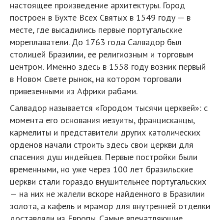
настоящее произведение архитектуры. Город
построен в Бухте Всех Святых в 1549 году — в
месте, где высадились первые португальские
мореплаватели. До 1763 года Салвадор был
столицей Бразилии, ее религиозным и торговым
центром. Именно здесь в 1558 году возник первый
в Новом Свете рынок, на котором торговали
привезенными из Африки рабами.
Салвадор называется «Городом тысячи церквей»: с
момента его основания иезуиты, францисканцы,
кармелиты и представители других католических
орденов начали строить здесь свои церкви для
спасения душ индейцев. Первые постройки были
временными, но уже через 100 лет бразильские
церкви стали гораздо внушительнее португальских
— на них не жалели вскоре найденного в Бразилии
золота, а кафель и мрамор для внутренней отделки
доставляли из Европы. Самые впечатляющие