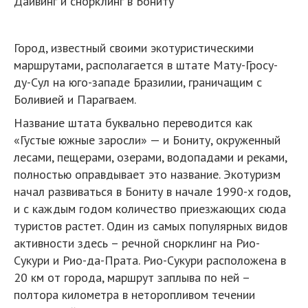
Дайвинг и снорклинг в Бониту
Город, известный своими экотуристическими
маршрутами, располагается в штате Мату-Гросу-
ду-Сул на юго-западе Бразилии, граничащим с
Боливией и Парагваем.
Название штата буквально переводится как
«Густые южные заросли» — и Бониту, окруженный
лесами, пещерами, озерами, водопадами и реками,
полностью оправдывает это название. Экотуризм
начал развиваться в Бониту в начале 1990-х годов,
и с каждым годом количество приезжающих сюда
туристов растет. Один из самых популярных видов
активности здесь – речной снорклинг на Рио-
Сукури и Рио-да-Прата. Рио-Сукури расположена в
20 км от города, маршрут заплыва по ней –
полтора километра в неторопливом течении