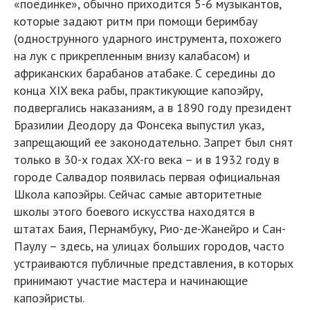
«поединке», обычно приходится 5-6 музыкантов,
которые задают ритм при помощи беримбау
(однострунного ударного инструмента, похожего
на лук с прикрепленным внизу калабасом) и
африканских барабанов атабаке. С середины до
конца XIX века рабы, практикующие капоэйру,
подвергались наказаниям, а в 1890 году президент
Бразилии Деодору да Фонсека выпустил указ,
запрещающий ее законодательно. Запрет был снят
только в 30-х годах XX-го века – и в 1932 году в
городе Салвадор появилась первая официальная
Школа капоэйры. Сейчас самые авторитетные
школы этого боевого искусства находятся в
штатах Баия, Пернамбуку, Рио-де-Жанейро и Сан-
Паулу – здесь, на улицах больших городов, часто
устраиваются публичные представления, в которых
принимают участие мастера и начинающие
капоэйристы.