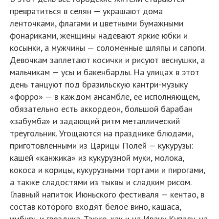
превратиться в селян — украшают дома
ленточками, флагами и цветными бумажными
фонариками, женщины надевают яркие юбки и
косынки, а мужчины — соломенные шляпы и сапоги.
Девочкам заплетают косички и рисуют веснушки, а
мальчикам — усы и бакенбарды. На улицах в этот
день танцуют под бразильскую кантри-музыку
«форро» — в каждом ансамбле, ее исполняющем,
обязательно есть аккордеон, большой барабан
«забумба» и задающий ритм металлический
треугольник. Угощаются на празднике блюдами,
приготовленными из Царицы Полей — кукурузы:
кашей «канжика» из кукурузной муки, молока,
кокоса и корицы, кукурузными тортами и пирогами,
а также сладостями из тыквы и сладким рисом.
Главный напиток Июньского фестиваля — кентао, в
состав которого входят белое вино, кашаса,
имбирь и гвоздика. Также, как и на Ивану Купалу, на