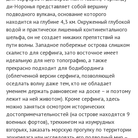
ди-Норонья представляет собой вершину
подводного вулкана, основание которого
находится на глубине 4,3 км. Окруженный глубокой
водой и практически лишенный континентального
шельфа, он не создает никаких препятствий на
пути волны. Западное побережье острова слишком
скалисто для серфинга, зато восточное имеет
идеальную для него топографию, а также
прекрасно подходит для бодибординга
(облегченной версии серфинга, позволяющей
оседлать волну даже тем, кто не обладает
умением держать равновесие на доске – и поэтому
лежит на ней животом). Кроме серфинга, здесь
можно заняться осмотром исторических
достопримечательностей (на острове находятся 9
военных фортов), треккингом на изумрудных
взгорьях, заказать морскую прогулку по территории
архипелага или исследовать его подводный мир –