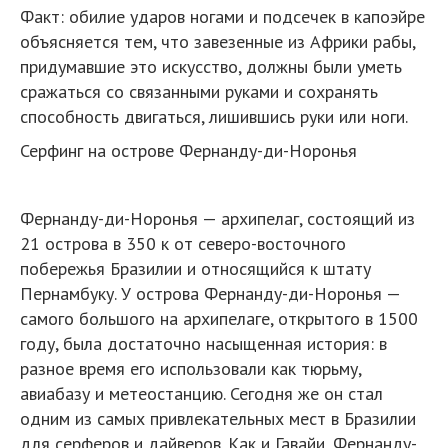
Факт: обилие ударов ногами и подсечек в капоэйре
объясняется тем, что завезенные из Африки рабы,
придумавшие это искусство, должны были уметь
сражаться со связанными руками и сохранять
способность двигаться, лишившись руки или ноги.
Серфинг на острове Фернанду-ди-Норонья
Фернанду-ди-Норонья — архипелаг, состоящий из
21 острова в 350 к от северо-восточного
побережья Бразилии и относящийся к штату
Пернамбуку. У острова Фернанду-ди-Норонья —
самого большого на архипелаге, открытого в 1500
году, была достаточно насыщенная история: в
разное время его использовали как тюрьму,
авиабазу и метеостанцию. Сегодня же он стал
одним из самых привлекательных мест в Бразилии
для серферов и дайверов. Как и Гавайи, Фернанду-