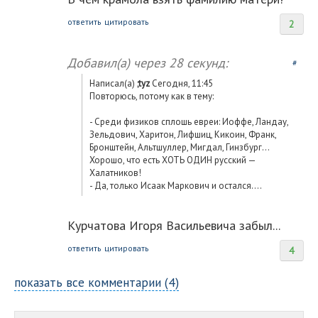
ответить
цитировать
2
Добавил(а)
через 28 секунд:
#
Написал(а)
;tyz
Сегодня, 11:45
Повторюсь, потому как в тему:
- Среди физиков сплошь евреи: Иоффе, Ландау,
Зельдович, Харитон, Лифшиц, Кикоин, Франк,
Бронштейн, Альтшуллер, Мигдал, Гинзбург…
Хорошо, что есть ХОТЬ ОДИН русский —
Халатников!
- Да, только Исаак Маркович и остался....
Курчатова Игоря Васильевича забыл...
ответить
цитировать
4
показать все комментарии (4)