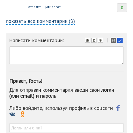
ответить
цитировать
0
показать все комментарии (8)
Написать комментарий:
-
-
-
-
-
-
-
Привет, Гость!
-
Для отправки комментария введи свои
логин
-
(или email) и пароль
-
-
-
Либо войдите, используя профиль в соцсети
-
-
-