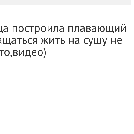
яца построила плавающий
щаться жить на сушу не
то,видео)
тивный образ жизни и всегда мечтали жить на воде.
три года назад, но недавно пара сменила старую
ственными руками. Расходы оказались не слишком
а.
и видами спорта. Мужчина работает гидом в компании,