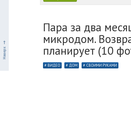
Пара за два мес
микродом. Возвра
планирует (10 фо
ВИДЕО
ДОМ
СВОИМИ РУКАМИ
Сара Спиро и Брендон Джонс ведут ак
Такая возможность им представилась 
постройку на домик, построенный соб
велики, а все работы заняли два месяц
И Спиро, и Джонс увлекаются водным