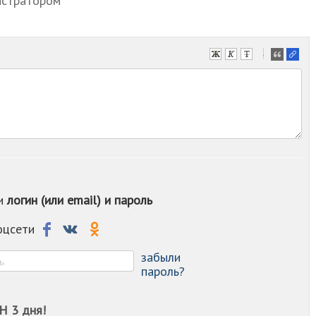
истратором
-
-
-
-
-
-
-
-
-
-
ои
логин (или email) и пароль
-
-
-
соцсети
-
-
забыли
пароль?
Н 3 дня!