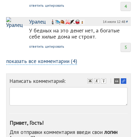
ответить
цитировать
4
Уралец
14 июля 12:48
#
У бедных на это денег нет, а богатые
себе хилые дома не строят.
ответить
цитировать
5
показать все комментарии (4)
Написать комментарий:
-
-
-
-
-
-
-
Привет, Гость!
-
Для отправки комментария введи свои
логин
-
-