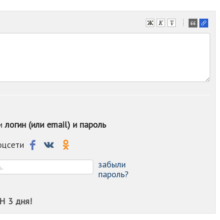
-
-
-
-
-
-
-
-
-
-
ои
логин (или email) и пароль
-
-
-
соцсети
-
-
забыли
пароль?
Н 3 дня!