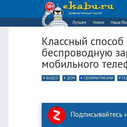
развлекательный портал
Лучшее
Новое
Наша Rus
Классный способ
беспроводную за
мобильного теле
ВИДЕО
ДОМ
СВОИМИ РУКАМИ
ГА
Подписывайтесь н