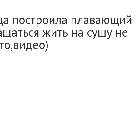
яца построила плавающий
щаться жить на сушу не
то,видео)
тивный образ жизни и всегда мечтали жить на воде.
три года назад, но недавно пара сменила старую
ственными руками. Расходы оказались не слишком
а.
и видами спорта. Мужчина работает гидом в компании,
ный отдых, а девушка занята в администрации
а для жизни они выбрали озеро Фонтана в