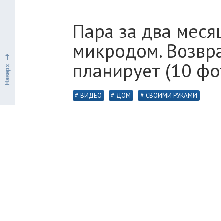
Пара за два мес
микродом. Возвра
планирует (10 фо
ВИДЕО
ДОМ
СВОИМИ РУКАМИ
Сара Спиро и Брендон Джонс ведут ак
Такая возможность им представилась 
постройку на домик, построенный соб
велики, а все работы заняли два месяц
И Спиро, и Джонс увлекаются водным
организующей походы и прочий актив
местного яхт-клуба. В качестве мест