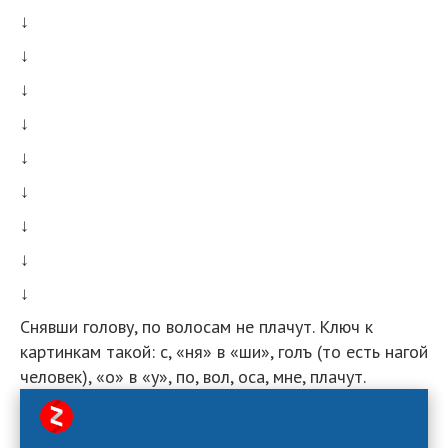
↓
↓
↓
↓
↓
↓
↓
↓
↓
Снявши голову, по волосам не плачут. Ключ к
картинкам такой: с, «ня» в «ши», голъ (то есть нагой
человек), «о» в «у», по, вол, оса, мне, плачут.