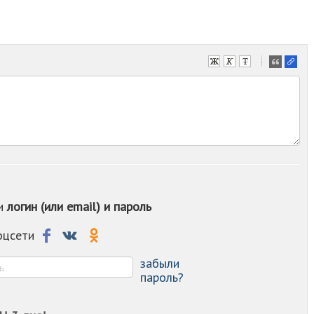
-
-
-
-
-
-
-
-
-
-
ои
логин (или email) и пароль
-
-
-
соцсети
-
-
забыли
пароль?