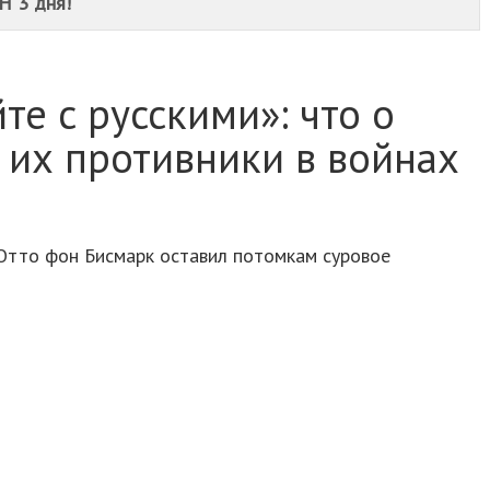
Н 3 дня!
те с русскими»: что о
 их противники в войнах
Отто фон Бисмарк оставил потомкам суровое
 с русскими.