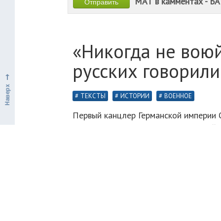
МАТ в камментах - БА
«Никогда не воюй
русских говорили
ТЕКСТЫ
ИСТОРИИ
ВОЕННОЕ
Первый канцлер Германской империи 
предостережение: «Никогда не воюйте