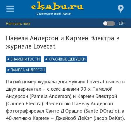
развлекательный портал
18+
Написать пост
Памела Андерсон и Кармен Электра в
журнале Lovecat
ЗНАМЕНИТОСТИ
КРАСИВЫЕ ДЕВУШКИ
ПАМЕЛА АНДЕРСОН
Пятый номер журнала для мужчин Lovecat вышел в
двух вариантах – с секс-дивами 90-х Памелой
Андерсон (Pamela Anderson) и Кармен Электрой
(Carmen Electra). 45-летнюю Памелу Андерсон
фотографировал Санте Д’Орацио (Sante D’Orazio), а
40-летнюю Кармен – Джейкоб ДеКэт (Jacob DeKat).