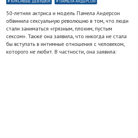
КРАСИВЫЕ ДЕВУШКИ
ПАМЕЛА АНДЕРСОН
50-летняя актриса и модель Памела Андерсон
обвинила сексуальную революцию в том, что люди
стали заниматься «грязным, плохим, пустым
сексом». Также она заявила, что никогда не стала
бы вступать в интимные отношения с человеком,
которого не любит. В частности, она заявила:
Что с нами стало? Почему нас не заводит
взгляд случайного попутчика в поезде или
посетителя кафе? Мне никогда не было
интересно искать партнера онлайн. Я хочу
встретить кого-то в лифте. Я хочу испытать это
чувство радости от случайного знакомства и
пестовать его.
Сексуальная революция дала нам свободу, но