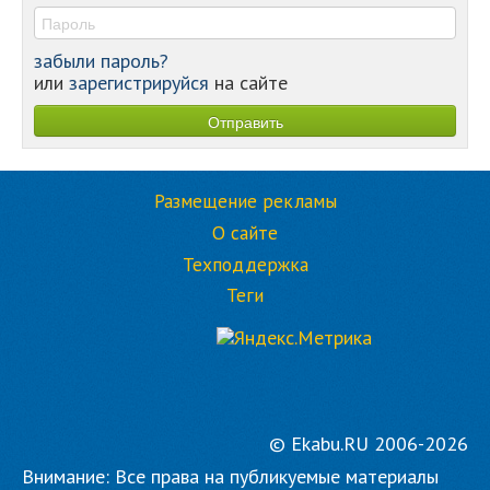
забыли пароль?
или
зарегистрируйся
на сайте
Сборная Северной Кореи по болению
за Северную Корею. ВИДЕО
ВИДЕО
ПРОФСОЮЗ
ЧЕРЛИДЕРШИ
Всё это отдаёт лёгким безумием))