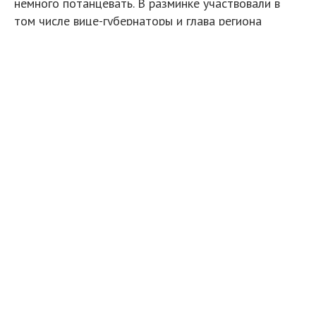
немного потанцевать. В разминке участвовали в
том числе вице-губернаторы и глава региона
Александр Дрозденко. Некоторые депутаты даже
сняли пиджаки.