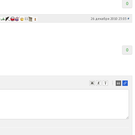
0
26 декабря 2010 23:03
#
11
0
-
-
-
-
-
-
-
-
-