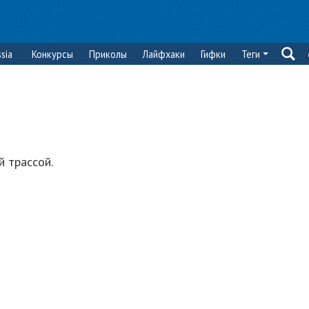
sia
Конкурсы
Приколы
Лайфхаки
Гифки
Теги
 трассой.