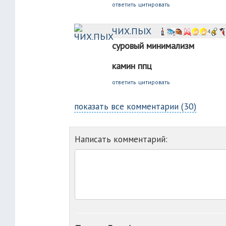
ответить
цитировать
ЧИХ.ПЬIX
4
суровый минимализм
камин ппц
ответить
цитировать
показать все комментарии (30)
Написать комментарий: