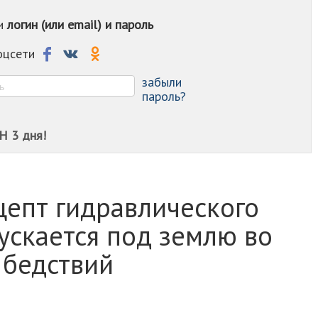
-
ои
логин (или email) и пароль
-
-
-
соцсети
-
-
забыли
пароль?
Н 3 дня!
цепт гидравлического
ускается под землю во
 бедствий