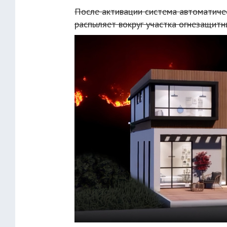
После активации система автоматичес
распыляет вокруг участка огнезащитн