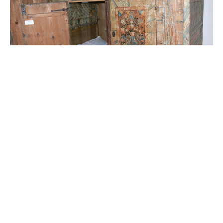
Едва ли мы сейчас шокируем тебя, если сообщим,
что сон — важная часть жизни человека.
Средневековые люди тоже это понимали. Но как
выспаться, если дома холодно, вся семья живет в
одной тесной комнате, а в открытую дверь
просовывают морду волки? Ответ прост: кровать-
коробка!