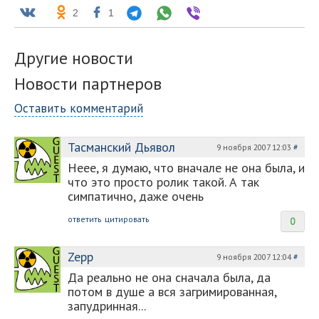
2
1
Другие новости
Новости партнеров
Оставить комментарий
Тасманский Дьявол
9 ноября 2007 12:03
#
Неее, я думаю, что вначале не она была, и
что это просто ролик такой. А так
симпатично, даже очень
ответить
цитировать
0
Zepp
9 ноября 2007 12:04
#
Да реально не она сначала была, да
потом в душе а вся загримированная,
запудринная...